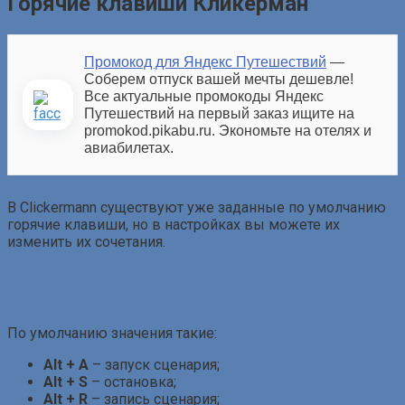
Горячие клавиши Кликерман
Промокод для Яндекс Путешествий
—
Соберем отпуск вашей мечты дешевле!
Все актуальные промокоды Яндекс
Путешествий на первый заказ ищите на
promokod.pikabu.ru. Экономьте на отелях и
авиабилетах.
В Clickermann существуют уже заданные по умолчанию
горячие клавиши, но в настройках вы можете их
изменить их сочетания.
По умолчанию значения такие:
Alt + A
– запуск сценария;
Alt + S
– остановка;
Alt + R
– запись сценария;