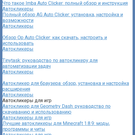
Что такое Imba Auto Clicker: полный обзор и инструкция
Автокликеры
Полный обзор AG Auto Clicker: установка, настройка и
возможности
Автокликеры
Обзор Op Auto Clicker: как скачать, настроить и
использовать
Автокликеры
Tinytask: руководство по автокликеру для
автоматизации задач
Автокликеры
Автокликер для браузера: обзор, установка и настройка
расширения
Автокликеры
Автокликеры для игр
Автокликер для Geometry Dash: руководство по
скачиванию и использованию
Автокликеры для игр
Лучшие автокликеры для Minecraft 1.8.9: моды,
программы и читы
Автокликеры для игр