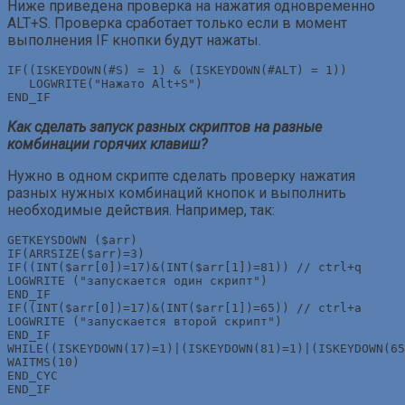
Ниже приведена проверка на нажатия одновременно
ALT+S. Проверка сработает только если в момент
выполнения IF кнопки будут нажаты.
IF((ISKEYDOWN(#S) = 1) & (ISKEYDOWN(#ALT) = 1))

   LOGWRITE("Нажато Alt+S")

Как сделать запуск разных скриптов на разные
комбинации горячих клавиш?
Нужно в одном скрипте сделать проверку нажатия
разных нужных комбинаций кнопок и выполнить
необходимые действия. Например, так:
GETKEYSDOWN ($arr)

IF(ARRSIZE($arr)=3)

IF((INT($arr[0])=17)&(INT($arr[1])=81)) // ctrl+q

LOGWRITE ("запускается один скрипт")

END_IF

IF((INT($arr[0])=17)&(INT($arr[1])=65)) // ctrl+a

LOGWRITE ("запускается второй скрипт")

END_IF

WHILE((ISKEYDOWN(17)=1)|(ISKEYDOWN(81)=1)|(ISKEYDOWN(65
WAITMS(10)

END_CYC
