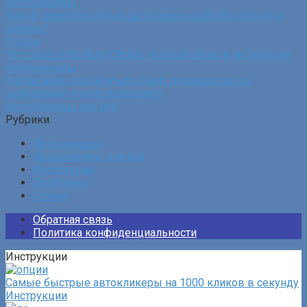
Автокликеры
Какой самый быстрый автокликер выбрать для игр и
работы?
Статьи
Что такое Imba Auto Clicker: полный обзор и инструкция
Автокликеры
Автокликер для Geometry Dash: руководство по
скачиванию и использованию
Автокликеры для игр
Рубрики
Автокликеры
Автокликеры для игр
Инструкции
Проблемы
Статьи
Обратная связь
Политика конфиденциальности
Инструкции
Самые быстрые автокликеры на 1000 кликов в секунду
Инструкции