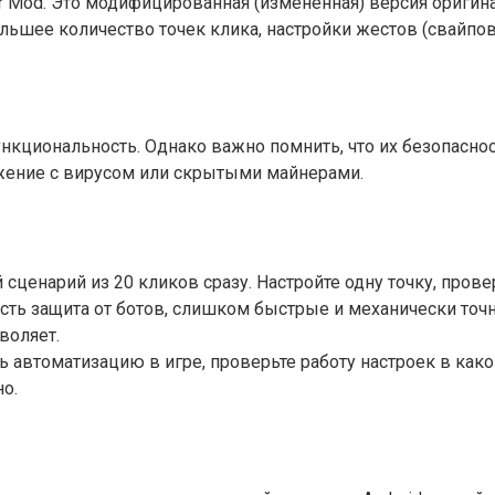
er Mod. Это модифицированная (измененная) версия оригин
ьшее количество точек клика, настройки жестов (свайпов
циональность. Однако важно помнить, что их безопаснос
жение с вирусом или скрытыми майнерами.
ценарий из 20 кликов сразу. Настройте одну точку, провер
есть защита от ботов, слишком быстрые и механически то
воляет.
 автоматизацию в игре, проверьте работу настроек в как
но.